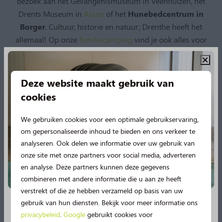
bezoek aan het Gevangenismuseum in Veenhuizen, het
Drents Museum in
Assen
of het
Hunebedcentrum in
Borger
. Cultuur, historie en natuur; Drenthe heeft het
allemaal! Op onze
familiecamping
vind je ook alles voor
een onvergetelijk verblijf. Neem een duik in ons
zwembad met schuifdak, zodat je bij goed én slecht
weer kunt zwemmen. Ontspan in de wellnessruimte,
Deze website maakt gebruik van
geniet van een hapje en drankje in het restaurant,
cookies
terwijl de kinderen zich uitleven met het recreatieteam,
in de speeltuin of op het sportveld. Zo kun jij
We gebruiken cookies voor een optimale gebruikservaring,
gemoedelijk en gastvrij genieten midden in de natuur.
om gepersonaliseerde inhoud te bieden en ons verkeer te
analyseren. Ook delen we informatie over uw gebruik van
onze site met onze partners voor social media, adverteren
Zwembad met schuifdak
en analyse. Deze partners kunnen deze gegevens
Multisportveld
combineren met andere informatie die u aan ze heeft
Wellnessruimte
verstrekt of die ze hebben verzameld op basis van uw
gebruik van hun diensten. Bekijk voor meer informatie ons
Belevingspad
privacybeleid
.
Google
gebruikt cookies voor
Nieuw in 2026!
Recreatieteam in schoolvakanties