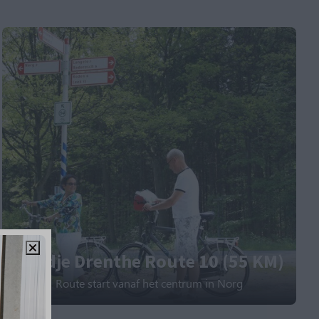
Randje Drenthe Route 10 (55 KM)
Route start vanaf het centrum in Norg