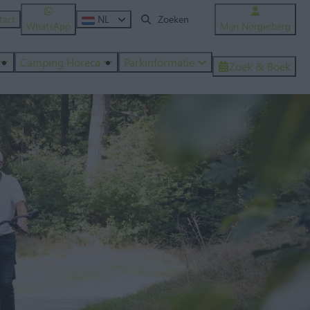
tact
NL
WhatsApp
Mijn Norgerberg
Camping Horeca
Parkinformatie
Zoek & Boek