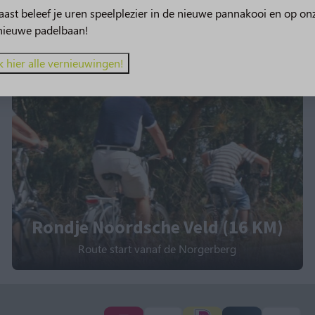
ast beleef je uren speelplezier in de nieuwe pannakooi en op on
nieuwe padelbaan!
k hier alle vernieuwingen!
Rondje Noordsche Veld (16 KM)
Route start vanaf de Norgerberg