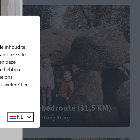
de inhoud te
an onze site
nen deze
ze hebben
ie ons
er weten? Lees
f onze Hunebedroute (31,5 KM)
g!
🤩
NL
 route start vanaf de Norgerberg