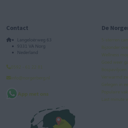
Contact
De Norger
Langeloërweg 63
5-sterren ca
9331 VA Norg
Bijzonder ov
Nederland
Wellness mog
Goed weer ga
0592 - 61 22 81
Bospaviljoen
Verwarmd zw
info@norgerberg.nl
Gelegen in e
Populaire va
App met ons
Last minute v