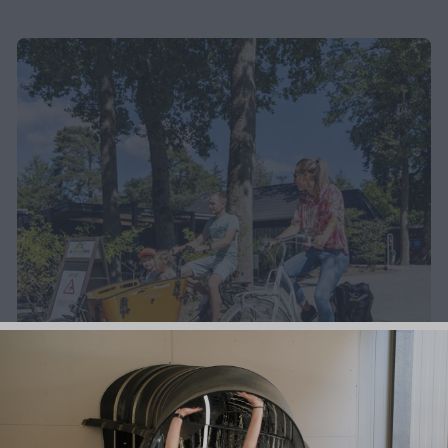
Rondje Kop van Drenthe (39 KM)
Route start vanaf de Norgerberg