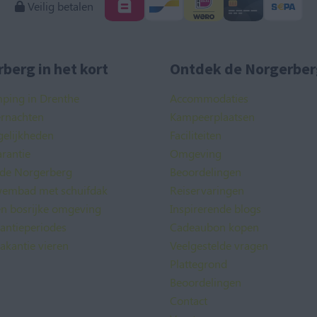
Veilig betalen
berg in het kort
Ontdek de Norgerber
mping in Drenthe
Accommodaties
ernachten
Kampeerplaatsen
elijkheden
Faciliteiten
rantie
Omgeving
 de Norgerberg
Beoordelingen
embad met schuifdak
Reiservaringen
en bosrijke omgeving
Inspirerende blogs
kantieperiodes
Cadeaubon kopen
akantie vieren
Veelgestelde vragen
Plattegrond
Beoordelingen
Contact