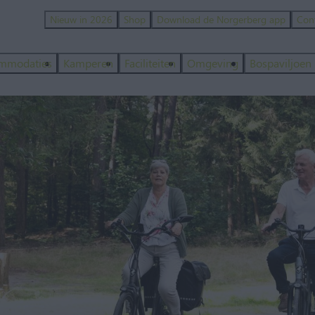
Nieuw in 2026
Shop
Download de Norgerberg app
Con
mmodaties
Kamperen
Faciliteiten
Omgeving
Bospaviljoen