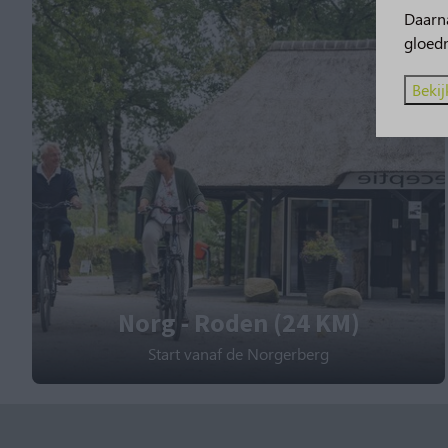
Daarna
gloed
Bekij
Norg - Roden (24 KM)
Start vanaf de Norgerberg