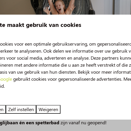
te maakt gebruik van cookies
ookies voor een optimale gebruikservaring, om gepersonaliseer
erkeer te analyseren. Ook delen we informatie over uw gebruik v
rs voor social media, adverteren en analyse. Deze partners kun
eren met andere informatie die u aan ze heeft verstrekt of die 
sis van uw gebruik van hun diensten. Bekijk voor meer informat
oogle
gebruikt cookies voor gepersonaliseerde advertenties. Me
id.
uw in 2026!
te (42 KM)
Nieuw: Belee
deze zomer beleef je nog meer vakantieplezier op de Norgerber
en
Zelf instellen
Weigeren
erg
De
 van spetterplezier in het zwembad, onze nieuwe
49m lange
glijbaan én een spetterbad
zijn vanaf nu geopend!