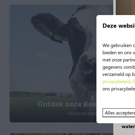
Deze websi
We gebruiken c
bieden en ons v
met onze partne
gegevens combin
verzameld op ba
privacybeleid
.
G
ons privacybele
Nie
Ontdek onze Boerderijenrou
Vanaf 
Alles accepter
De route start vanaf de Norgerb
Geniet
water