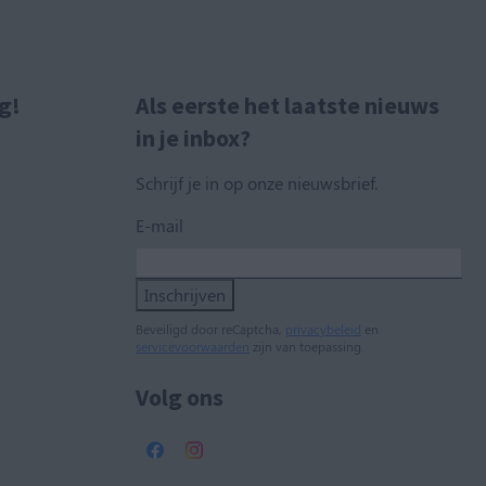
g!
Als eerste het laatste nieuws
in je inbox?
Schrijf je in op onze nieuwsbrief.
E-mail
Inschrijven
Beveiligd door reCaptcha,
privacybeleid
en
servicevoorwaarden
zijn van toepassing.
Volg ons