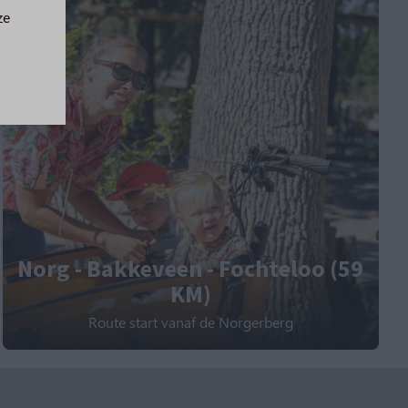
ze
Norg - Bakkeveen - Fochteloo (59
KM)
Route start vanaf de Norgerberg