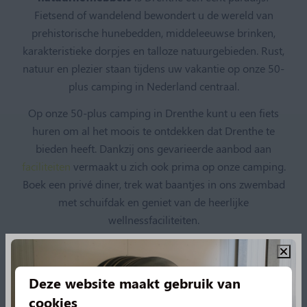
Fietsend of wandelend bewondert u de wereld van
prehistorische hunebedden, middeleeuwse brinken,
karakteristieke dorpjes en talloze natuurgebieden. Rust,
natuur en plezier staan tijdens uw vakantie op onze 50-
plus camping in Nederland centraal.
Op onze 50-plus camping in Drenthe kunt u een fiets
huren om al het moois te ontdekken dat Drenthe te
bieden heeft. Dankzij ons gevarieerde aanbod aan
faciliteiten
vermaakt u zich ook prima op onze camping.
Boek een privé diner, trek wat baantjes in ons zwembad
met schuifdak en geniet van de heerlijke
wellnessfaciliteiten.
Boek nu een verblijf op onze 50-plus camping in
Deze website maakt gebruik van
Drenthe
cookies