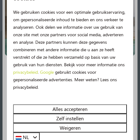
We gebruiken cookies voor een optimale gebruikservaring,
om gepersonaliseerde inhoud te bieden en ons verkeer te
analyseren. Ook delen we informatie over uw gebruik van
onze site met onze partners voor social media, adverteren
en analyse. Deze partners kunnen deze gegevens
combineren met andere informatie die u aan ze heeft
verstrekt of die ze hebben verzameld op basis van uw
gebruik van hun diensten. Bekijk voor meer informatie ons
privacybeleid
.
Google
gebruikt cookies voor
Nieuw in 2026!
gepersonaliseerde advertenties. Meer weten? Lees ons
privacybeleid.
Vanaf deze zomer beleef je nog meer vakantieplezier
op de Norgerberg!
🤩
Geniet van spetterplezier in het
zwembad, onze nieuwe
49m lange
waterglijbaan
Alles accepteren
én een spetterbad
zijn vanaf nu geopend!
Zelf instellen
Daarnaast beleef je uren speelplezier in de nieuwe
Weigeren
Natuur & Boerderijen
pannakooi en op onze gloednieuwe padelbaan!
NL