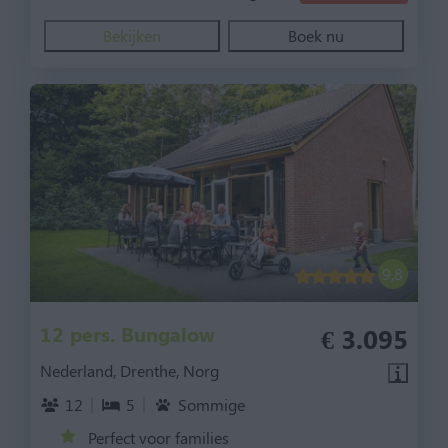
Bekijken
Boek nu
9,8
12 pers. Bungalow
€ 3.095
Nederland, Drenthe, Norg
12
5
Sommige
Perfect voor families