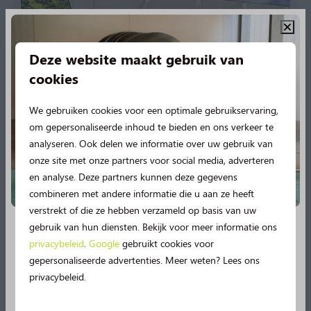
Deze website maakt gebruik van
cookies
We gebruiken cookies voor een optimale gebruikservaring,
9,6
om gepersonaliseerde inhoud te bieden en ons verkeer te
analyseren. Ook delen we informatie over uw gebruik van
4 pers. Bungalow
€ 1.218
onze site met onze partners voor social media, adverteren
Monumentaal
en analyse. Deze partners kunnen deze gegevens
combineren met andere informatie die u aan ze heeft
Nederland, Drenthe, Norg
verstrekt of die ze hebben verzameld op basis van uw
4
2
Sommige
gebruik van hun diensten. Bekijk voor meer informatie ons
privacybeleid
.
Google
gebruikt cookies voor
Bijzonder overnachten
Nieuw in 2026!
gepersonaliseerde advertenties. Meer weten? Lees ons
Overdekte veranda
privacybeleid.
Vanaf deze zomer beleef je nog meer vakantieplezier
Gelijkvloers
op de Norgerberg!
🤩
Geniet van spetterplezier in het