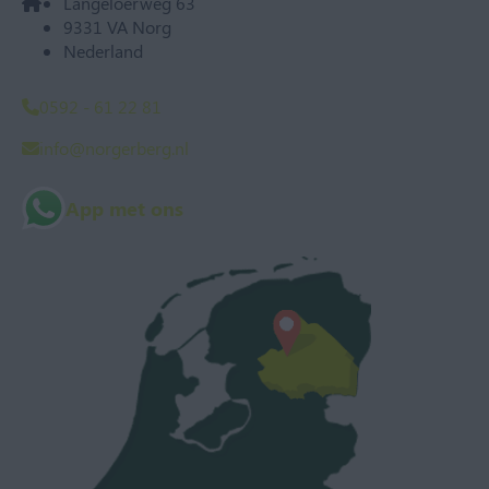
Langeloërweg 63
9331 VA Norg
Nederland
0592 - 61 22 81
info@norgerberg.nl
App met ons