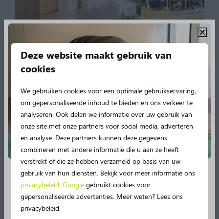
Deze website maakt gebruik van
cookies
We gebruiken cookies voor een optimale gebruikservaring,
om gepersonaliseerde inhoud te bieden en ons verkeer te
analyseren. Ook delen we informatie over uw gebruik van
4-persoons
onze site met onze partners voor social media, adverteren
en analyse. Deze partners kunnen deze gegevens
vakantiehuisje in
combineren met andere informatie die u aan ze heeft
Drenthe bij De
verstrekt of die ze hebben verzameld op basis van uw
gebruik van hun diensten. Bekijk voor meer informatie ons
Norgerberg
privacybeleid
.
Google
gebruikt cookies voor
Nieuw in 2026!
gepersonaliseerde advertenties. Meer weten? Lees ons
Wanneer u een
vakantiehuisje
huurt bij de Norgerberg,
privacybeleid.
Vanaf deze zomer beleef je nog meer vakantieplezier