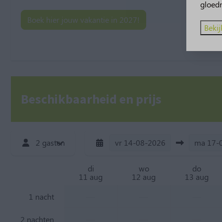
gloed
Boek hier jouw vakantie in 2027!
Bekij
Beschikbaarheid en prijs
2 gasten
vr
14-08-2026
ma
17-
di
wo
do
11 aug
12 aug
13 aug
—
—
—
1 nacht
—
—
—
2 nachten