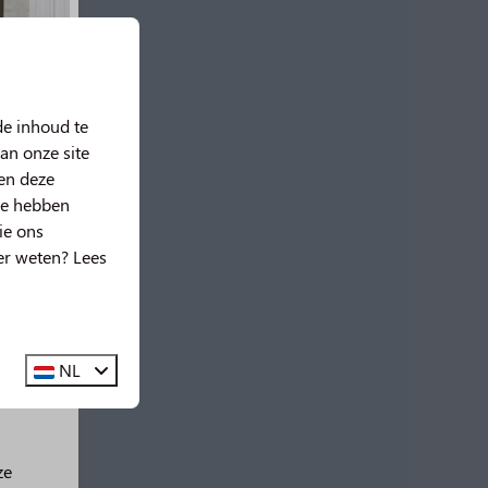
de inhoud te
an onze site
nen deze
ze hebben
ie ons
er weten? Lees
g!
🤩
NL
ze