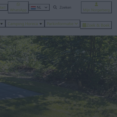
tact
NL
WhatsApp
Mijn Norgerberg
Camping Horeca
Parkinformatie
Zoek & Boek