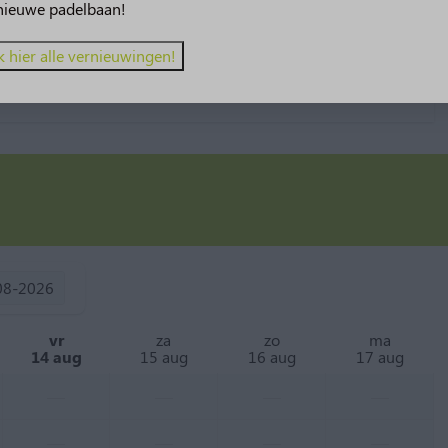
nieuwe padelbaan!
k hier alle vernieuwingen!
08-2026
vr
za
zo
ma
14 aug
15 aug
16 aug
17 aug
—
—
—
—
—
—
—
—