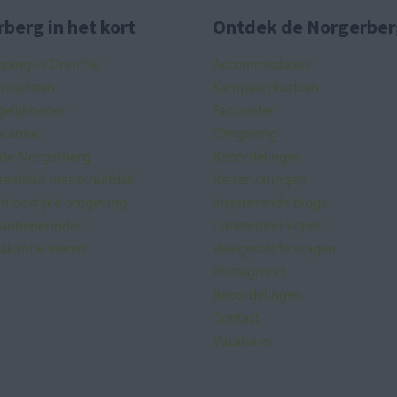
berg in het kort
Ontdek de Norgerber
mping in Drenthe
Accommodaties
ernachten
Kampeerplaatsen
elijkheden
Faciliteiten
rantie
Omgeving
 de Norgerberg
Beoordelingen
embad met schuifdak
Reiservaringen
en bosrijke omgeving
Inspirerende blogs
kantieperiodes
Cadeaubon kopen
akantie vieren
Veelgestelde vragen
Plattegrond
Beoordelingen
Contact
Vacatures