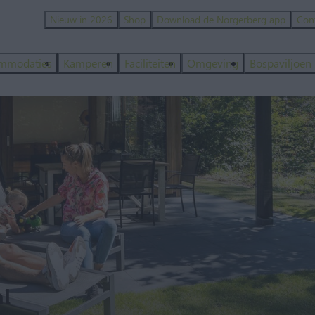
Nieuw in 2026
Shop
Download de Norgerberg app
Con
mmodaties
Kamperen
Faciliteiten
Omgeving
Bospaviljoen
l