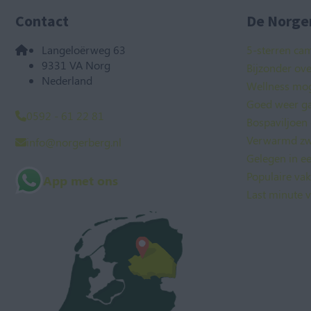
Contact
De Norger
Langeloërweg 63
5-sterren ca
9331 VA Norg
Bijzonder ov
Nederland
Wellness mog
Goed weer ga
0592 - 61 22 81
Bospaviljoen
Verwarmd zw
info@norgerberg.nl
Gelegen in e
Populaire va
App met ons
Last minute v