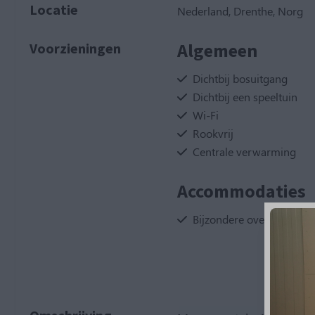
Locatie
Nederland, Drenthe, Norg
Algemeen
Voorzieningen
Dichtbij bosuitgang
Dichtbij een speeltuin
Wi-Fi
Rookvrij
Centrale verwarming
Accommodaties
Bijzondere overnachting