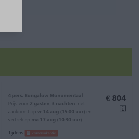
4 pers. Bungalow Monumentaal
€ 804
Prijs voor
2 gasten
,
3 nachten
met
aankomst op
vr 14 aug (15:00 uur)
en
vertrek op
ma 17 aug (10:30 uur)
Tijdens
Zomervakantie