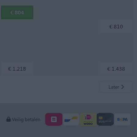
€ 804
—
—
—
—
—
—
€ 810
—
—
—
—
—
—
—
—
€ 1.218
—
—
€ 1.438
Later
Veilig betalen