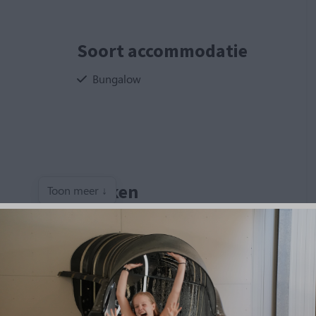
Soort accommodatie
Bungalow
Keuken
Toon meer ↓
Serviesgoed, bestek en pannen
Gasfornuis
Keukengerei
Koelkast met vriesvak
Waterkoker
Filter koffiezetapparaat