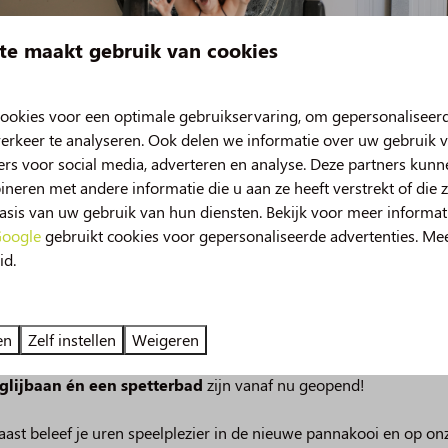
ngalow, gebouwd onder architectuur van de
Combi oven
bijzondere details.
te maakt gebruik van cookies
Slaapkamer
low huren in Drenthe
e
bungalow voor 4 personen in Drenthe
? Ontdek de
Dekbedden en kussens zijn aanwezig
ookies voor een optimale gebruikservaring, om gepersonaliseer
galow op De Norgerberg en beleef een onvergetelijk
erkeer te analyseren. Ook delen we informatie over uw gebruik v
Inclusief bedlinnen voor het door jou
rs voor social media, adverteren en analyse. Deze partners kun
gereserveerde aantal personen (exclusief
eren met andere informatie die u aan ze heeft verstrekt of die 
kinderen onder 3 jaar)
sis van uw gebruik van hun diensten. Bekijk voor meer informat
 de stijl van de Amsterdamse School, zijn
provinciale
oogle
gebruikt cookies voor gepersonaliseerde advertenties. Me
kenmerkt door prachtige, karakteristieke details met
id.
je van de bungalow vertelt een verhaal en zorgt voor een
w
uw in 2026!
g in Drenthe.
deze zomer beleef je nog meer vakantieplezier op de Norgerber
en
Zelf instellen
Weigeren
ankje
ligging geniet je van privacy en een prachtig uitzicht op de
 van spetterplezier in het zwembad, onze nieuwe
49m lange
glijbaan én een spetterbad
zijn vanaf nu geopend!
 op de overdekte veranda met schommelbank, luister naar
t de dagelijkse drukte volledig achter je.
ast beleef je uren speelplezier in de nieuwe pannakooi en op on