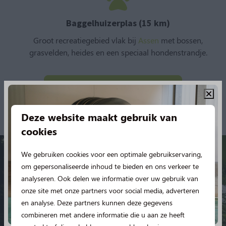
Baggelhuizerplas (15 km)
Groot recreatiegebied vlak bij
Assen
met bossen,
grasvelden, heides en een speciaal hondenstrandje.
Boek een vakantie met uw hond
Bekijk de prijzen en beschikbaarheid
Deze website maakt gebruik van
cookies
We gebruiken cookies voor een optimale gebruikservaring,
om gepersonaliseerde inhoud te bieden en ons verkeer te
analyseren. Ook delen we informatie over uw gebruik van
Juli 2025 | Marianne.
onze site met onze partners voor social media, adverteren
KAMPEERPLAATS
en analyse. Deze partners kunnen deze gegevens
“Heerlijke schone camping! Mogelijkheid om de
combineren met andere informatie die u aan ze heeft