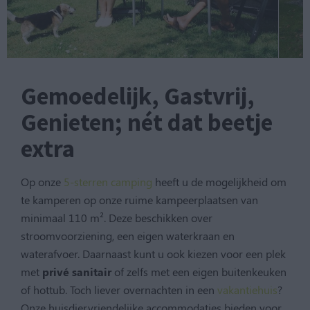
Gemoedelijk, Gastvrij,
Genieten; nét dat beetje
extra
Op onze
5-sterren camping
heeft u de mogelijkheid om
te kamperen op onze ruime kampeerplaatsen van
minimaal 110 m². Deze beschikken over
stroomvoorziening, een eigen waterkraan en
waterafvoer. Daarnaast kunt u ook kiezen voor een plek
met
privé sanitair
of zelfs met een eigen buitenkeuken
of hottub. Toch liever overnachten in een
vakantiehuis
?
Onze huisdiervriendelijke accommodaties bieden voor