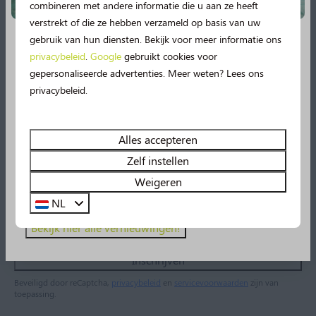
combineren met andere informatie die u aan ze heeft
verstrekt of die ze hebben verzameld op basis van uw
De Norgerberg in het kort
gebruik van hun diensten. Bekijk voor meer informatie ons
privacybeleid
.
Google
gebruikt cookies voor
Nieuw in 2026!
gepersonaliseerde advertenties. Meer weten? Lees ons
Ontdek de Norgerberg!
privacybeleid.
Vanaf deze zomer beleef je nog meer vakantieplezier
op de Norgerberg!
🤩
Geniet van spetterplezier in het
zwembad, onze nieuwe
49m lange
waterglijbaan
Alles accepteren
én een spetterbad
zijn vanaf nu geopend!
Als eerste het laatste nieuws in je inbox?
Zelf instellen
Daarnaast beleef je uren speelplezier in de nieuwe
Weigeren
Schrijf je in op onze nieuwsbrief.
pannakooi en op onze gloednieuwe padelbaan!
NL
E-mail
Bekijk hier alle vernieuwingen!
Inschrijven
Beveiligd door reCaptcha,
privacybeleid
en
servicevoorwaarden
zijn van
toepassing.