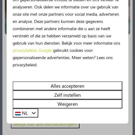
analyseren. Ook delen we informatie over uw gebruik van
onze site met onze partners voor social media, adverteren
en analyse. Deze partners kunnen deze gegevens
combineren met andere informatie die u aan ze heeft
Gezellig Bospaviljoen
verstrekt of die ze hebben verzameld op basis van uw
gebruik van hun diensten. Bekijk voor meer informatie ons
privacybeleid
.
Google
gebruikt cookies voor
Nieuw in 2026!
gepersonaliseerde advertenties. Meer weten? Lees ons
privacybeleid.
Vanaf deze zomer beleef je nog meer vakantieplezier
op de Norgerberg!
🤩
Geniet van spetterplezier in het
zwembad, onze nieuwe
49m lange
waterglijbaan
Alles accepteren
én een spetterbad
zijn vanaf nu geopend!
Zelf instellen
Daarnaast beleef je uren speelplezier in de nieuwe
Weigeren
pannakooi en op onze gloednieuwe padelbaan!
NL
Bekijk hier alle vernieuwingen!