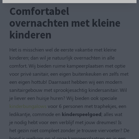
Comfortabel
overnachten met kleine
kinderen
Het is misschien wel de eerste vakantie met kleine
kinderen; dan wil je natuurlijk overnachten in alle
comfort. Wij bieden ruime kampeerplaatsen met optie
voor privé sanitair, een eigen buitenkeuken en zelfs met
een eigen hottub! Daarnaast hebben wij een modern
sanitairgebouw met sprookjesachtig kindersanitair. Wil
je liever een huisje huren? Wij bieden ook speciale
kinderbungalows
voor 6 personen met traphekjes, een
ledikantje, commode en
kinderspeelgoed
; alles wat
je nodig hebt voor een verblijf met jouw dreumes! Is
het gezin niet compleet zonder je trouwe viervoeter? De
hond is welkom op al onze kampeerplaatsen en in een