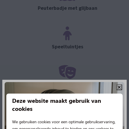
Peuterbadje met glijbaan
Speeltuintjes
Animatieprogramma
Deze website maakt gebruik van
cookies
We gebruiken cookies voor een optimale gebruikservaring,
Bieb met spelletjes
om gepersonaliseerde inhoud te bieden en ons verkeer te