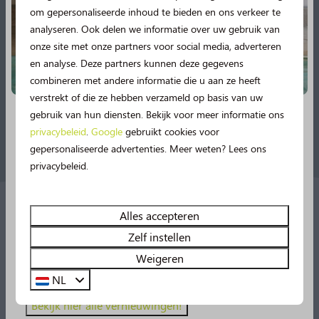
om gepersonaliseerde inhoud te bieden en ons verkeer te
Gemengd bittergarnituur
analyseren. Ook delen we informatie over uw gebruik van
onze site met onze partners voor social media, adverteren
Optie 2 - Borrel - € 8,50
en analyse. Deze partners kunnen deze gegevens
combineren met andere informatie die u aan ze heeft
Nootjes, olijven, kaas en worst
verstrekt of die ze hebben verzameld op basis van uw
Gemengd bittergarnituur
gebruik van hun diensten. Bekijk voor meer informatie ons
Diverse luxe hapjes (vis, vlees en vega)
privacybeleid
.
Google
gebruikt cookies voor
Nieuw in 2026!
gepersonaliseerde advertenties. Meer weten? Lees ons
privacybeleid.
Vanaf deze zomer beleef je nog meer vakantieplezier
op de Norgerberg!
🤩
Geniet van spetterplezier in het
zwembad, onze nieuwe
49m lange
waterglijbaan
Alles accepteren
én een spetterbad
zijn vanaf nu geopend!
Zelf instellen
Reserveren of een liever een arrangement
Daarnaast beleef je uren speelplezier in de nieuwe
Weigeren
op maat? Neem dan contact met ons op.
pannakooi en op onze gloednieuwe padelbaan!
NL
Bekijk hier alle vernieuwingen!
Neem contact met ons op!