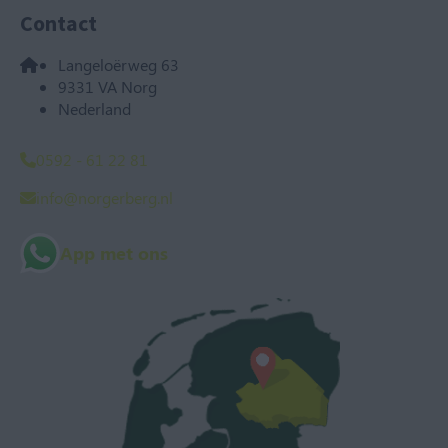
Contact
Langeloërweg 63
9331 VA Norg
Nederland
0592 - 61 22 81
info@norgerberg.nl
App met ons