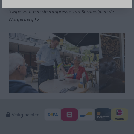
Swipe voor een sfeerimpressie van Bospaviljoen de
Norgerberg
📸
Veilig betalen