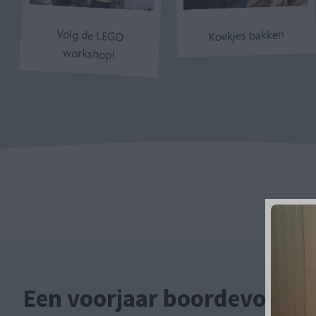
Volg de LEGO
Koekjes bakken
workshop!
Een voorjaar boordevol acti