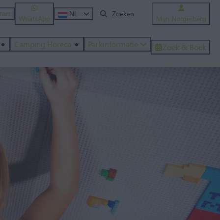
tact
NL
WhatsApp
Mijn Norgerberg
Camping Horeca
Parkinformatie
Zoek & Boek