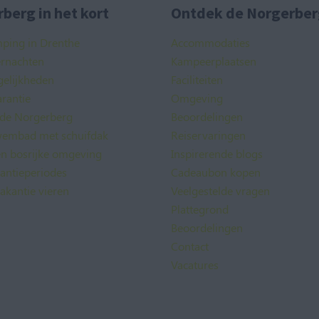
berg in het kort
Ontdek de Norgerber
mping in Drenthe
Accommodaties
ernachten
Kampeerplaatsen
elijkheden
Faciliteiten
rantie
Omgeving
 de Norgerberg
Beoordelingen
embad met schuifdak
Reiservaringen
en bosrijke omgeving
Inspirerende blogs
kantieperiodes
Cadeaubon kopen
akantie vieren
Veelgestelde vragen
Plattegrond
Beoordelingen
Contact
Vacatures