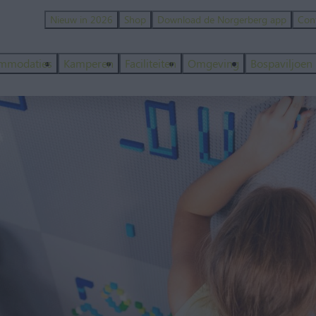
Nieuw in 2026
Shop
Download de Norgerberg app
Con
mmodaties
Kamperen
Faciliteiten
Omgeving
Bospaviljoen