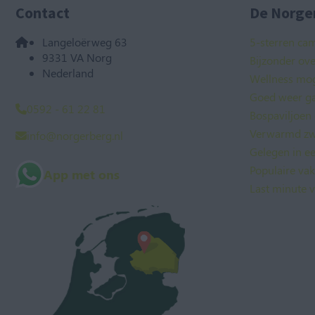
Contact
De Norger
Langeloërweg 63
5-sterren ca
9331 VA Norg
Bijzonder ov
Nederland
Wellness mog
Goed weer ga
0592 - 61 22 81
Bospaviljoen
Verwarmd zw
info@norgerberg.nl
Gelegen in e
Populaire va
App met ons
Last minute v