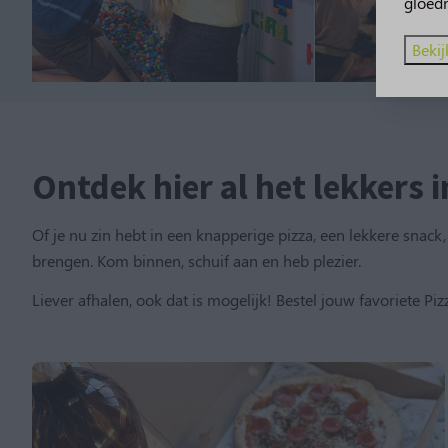
gloed
Bekij
Ontdek hier al het lekkers 
Of je nu zin hebt in een knapperige pizza, een lekkere sna
brengen. Kom binnen, schuif aan en heb plezier.
Liever afhalen, ook dat is mogelijk! Bestel jouw favoriete Pi