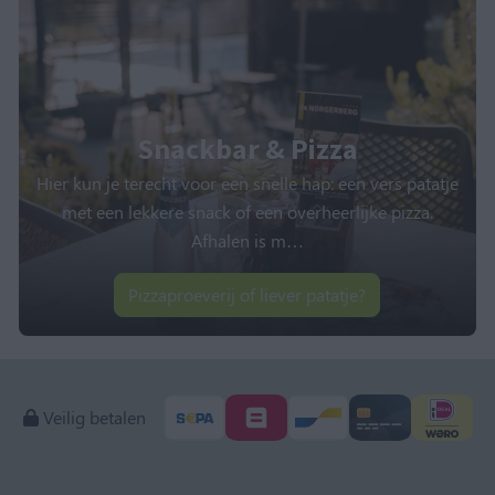
Snackbar & Pizza
Hier kun je terecht voor een snelle hap: een vers patatje
met een lekkere snack of een overheerlijke pizza.
Afhalen is m
…
Pizzaproeverij of liever patatje?
Veilig betalen