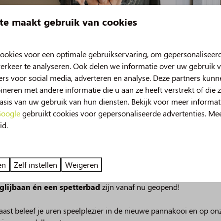
arsknutsels! Of bouw je liever je eigen LEGO-voertuig? Jij ka
te maakt gebruik van cookies
ere koekjes te bakken ben je welkom.
iets of wandel naar ons toe en geniet van je voorjaarsvakantie vol a
ookies voor een optimale gebruikservaring, om gepersonaliseer
n toegankelijk.
erkeer te analyseren. Ook delen we informatie over uw gebruik v
rs voor social media, adverteren en analyse. Deze partners kun
eren met andere informatie die u aan ze heeft verstrekt of die 
sis van uw gebruik van hun diensten. Bekijk voor meer informat
oogle
gebruikt cookies voor gepersonaliseerde advertenties. Me
id.
uw in 2026!
deze zomer beleef je nog meer vakantieplezier op de Norgerber
en
Zelf instellen
Weigeren
 van spetterplezier in het zwembad, onze nieuwe
49m lange
glijbaan én een spetterbad
zijn vanaf nu geopend!
ast beleef je uren speelplezier in de nieuwe pannakooi en op on