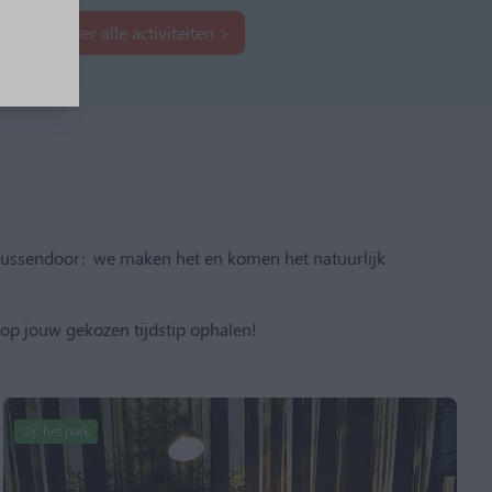
Bekijk hier alle activiteiten >
e tussendoor: we maken het en komen het natuurlijk
op jouw gekozen tijdstip ophalen!
Op het park