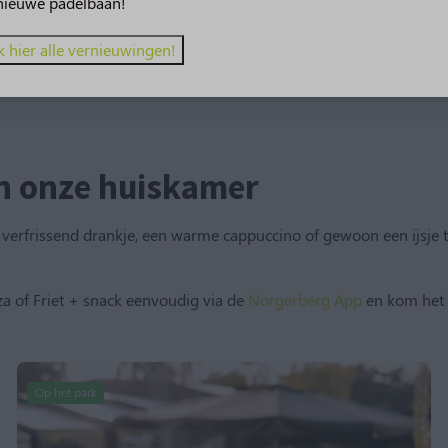
nieuwe padelbaan!
k hier alle vernieuwingen!
in onze huiskamer
ck, verfrissend drankje, een warme cappuccino of gewoon een ijsj
zza of Friet + snack eenvoudig via de
Norgerberg App
en kom het 
Op het park