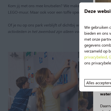
Kom jij met ons mee knutselen? We maken de leukste voorja
Deze websi
LEGO-muur. Maar ook voor een toffe speurtocht of om lekk
Of je nu op ons park verblijft of dichtbij woont: stap op de f
We gebruiken c
activiteiten in het zwembad zijn alleen voor onze parkgaste
bieden en ons v
met onze partne
gegevens combin
verzameld op ba
privacybeleid
.
G
ons privacybele
Nie
Vanaf 
Alles accepter
Geniet
water
Daarna