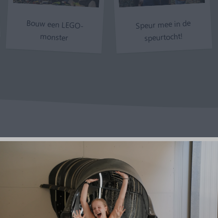
Bouw een LEGO-
Speur mee in de
speurtocht!
monster
viteiten!