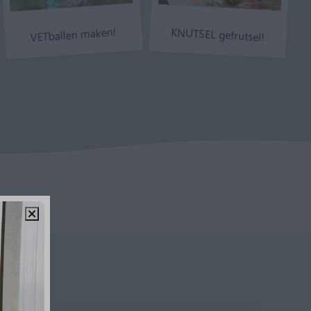
VETballen maken!
KNUTSEL gefrutsel!