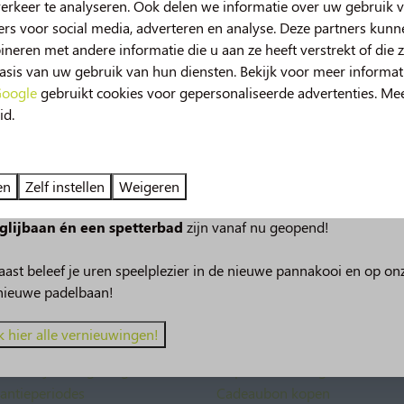
erkeer te analyseren. Ook delen we informatie over uw gebruik v
rs voor social media, adverteren en analyse. Deze partners kun
eren met andere informatie die u aan ze heeft verstrekt of die 
sis van uw gebruik van hun diensten. Bekijk voor meer informat
oogle
gebruikt cookies voor gepersonaliseerde advertenties. Me
Veilig betalen
id.
uw in 2026!
deze zomer beleef je nog meer vakantieplezier op de Norgerber
en
Zelf instellen
Weigeren
berg in het kort
Ontdek de Norgerber
 van spetterplezier in het zwembad, onze nieuwe
49m lange
glijbaan én een spetterbad
zijn vanaf nu geopend!
mping in Drenthe
Accommodaties
ernachten
Kampeerplaatsen
ast beleef je uren speelplezier in de nieuwe pannakooi en op on
elijkheden
Faciliteiten
nieuwe padelbaan!
rantie
Omgeving
 de Norgerberg
Beoordelingen
k hier alle vernieuwingen!
embad met schuifdak
Reiservaringen
en bosrijke omgeving
Inspirerende blogs
kantieperiodes
Cadeaubon kopen