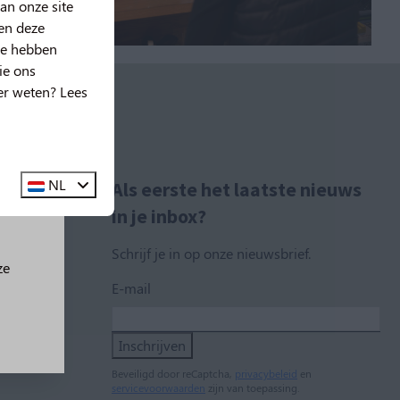
an onze site
nen deze
ze hebben
ie ons
er weten? Lees
g!
🤩
NL
g!
Als eerste het laatste nieuws
in je inbox?
Schrijf je in op onze nieuwsbrief.
ze
E-mail
Inschrijven
Beveiligd door reCaptcha,
privacybeleid
en
servicevoorwaarden
zijn van toepassing.