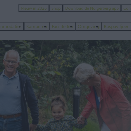
Nieuw in 2026
Shop
Download de Norgerberg app
Con
mmodaties
Kamperen
Faciliteiten
Omgeving
Bospaviljoen