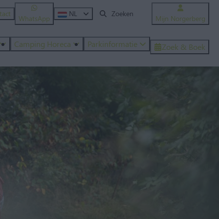
tact
NL
WhatsApp
Mijn Norgerberg
Camping Horeca
Parkinformatie
Zoek & Boek