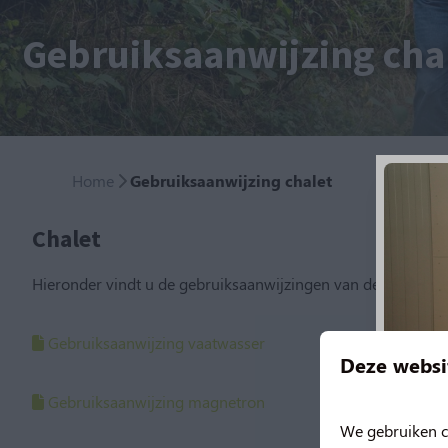
Gebruiksaanwijzing cha
Home
Gebruiksaanwijzing chalet
Chalet
Hieronder vindt u de gebruiksaanwijzingen van de chalet.
Gebruiksaanwijzing vaatwasser
Deze websi
Gebruiksaanwijzing magnetron
We gebruiken c