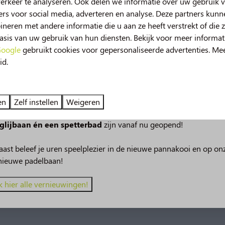
erkeer te analyseren. Ook delen we informatie over uw gebruik v
rs voor social media, adverteren en analyse. Deze partners kun
eren met andere informatie die u aan ze heeft verstrekt of die 
sis van uw gebruik van hun diensten. Bekijk voor meer informat
oogle
gebruikt cookies voor gepersonaliseerde advertenties. Me
id.
uw in 2026!
deze zomer beleef je nog meer vakantieplezier op de Norgerber
en
Zelf instellen
Weigeren
 van spetterplezier in het zwembad, onze nieuwe
49m lange
glijbaan én een spetterbad
zijn vanaf nu geopend!
ast beleef je uren speelplezier in de nieuwe pannakooi en op on
nieuwe padelbaan!
k hier alle vernieuwingen!