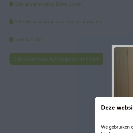
Gebruiksaanwijzing Dolce Gusto
Gebruiksaanwijzing was-droog combinatie
Inventarislijst
Gebruiksaanwijzing houtgestookte hottub
Deze websi
We gebruiken c