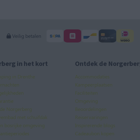
Veilig betalen
berg in het kort
Ontdek de Norgerber
mping in Drenthe
Accommodaties
ernachten
Kampeerplaatsen
elijkheden
Faciliteiten
rantie
Omgeving
 de Norgerberg
Beoordelingen
embad met schuifdak
Reiservaringen
en bosrijke omgeving
Inspirerende blogs
kantieperiodes
Cadeaubon kopen