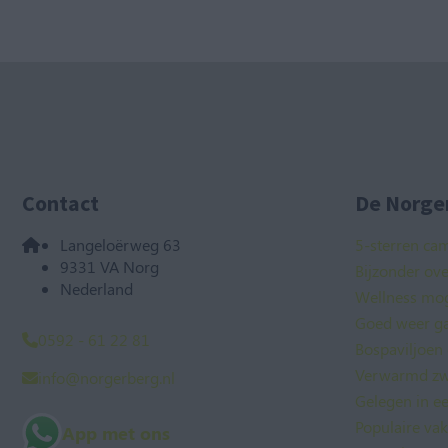
Contact
De Norger
Langeloërweg 63
5-sterren ca
9331 VA Norg
Bijzonder ov
Nederland
Wellness mog
Goed weer ga
0592 - 61 22 81
Bospaviljoen
Verwarmd zw
info@norgerberg.nl
Gelegen in e
Populaire va
App met ons