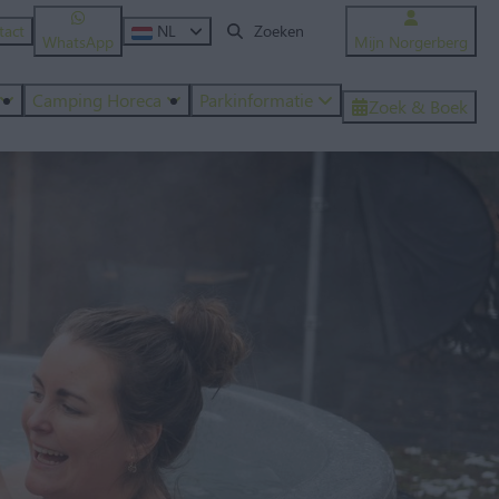
tact
NL
WhatsApp
Mijn Norgerberg
Camping Horeca
Parkinformatie
Zoek & Boek