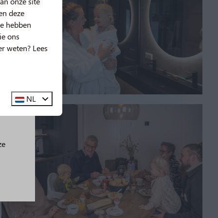
an onze site
nen deze
ze hebben
ie ons
er weten? Lees
g!
🤩
NL
ze