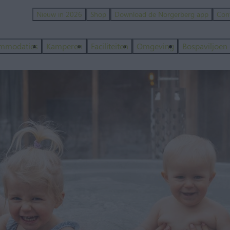
Nieuw in 2026
Shop
Download de Norgerberg app
Con
mmodaties
Kamperen
Faciliteiten
Omgeving
Bospaviljoen