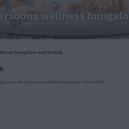
ersoons wellness bungal
 deluxe bungalow met hottub
ub
lijst voor de 6-persoons deluxe bungalow met hottub.