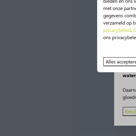
bieden en ons v
met onze partne
gegevens combin
verzameld op ba
privacybeleid
.
G
ons privacybele
Nie
Vanaf 
Alles accepter
Geniet
water
Daarna
gloed
Bekij