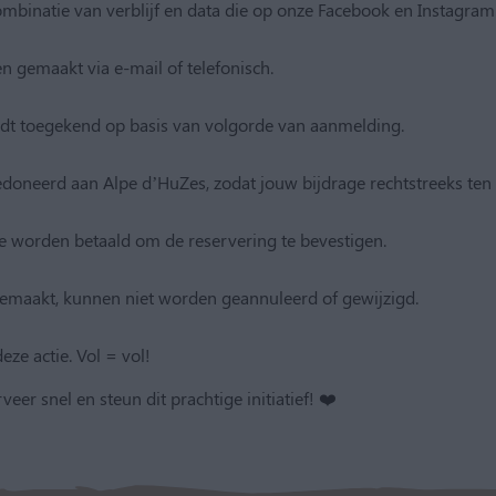
 combinatie van verblijf en data die op onze Facebook en Instagra
 gemaakt via e-mail of telefonisch.
rdt toegekend op basis van volgorde van aanmelding.
doneerd aan Alpe d’HuZes, zodat jouw bijdrage rechtstreeks ten
te worden betaald om de reservering te bevestigen.
gemaakt, kunnen niet worden geannuleerd of gewijzigd.
eze actie. Vol = vol!
r snel en steun dit prachtige initiatief! ❤️