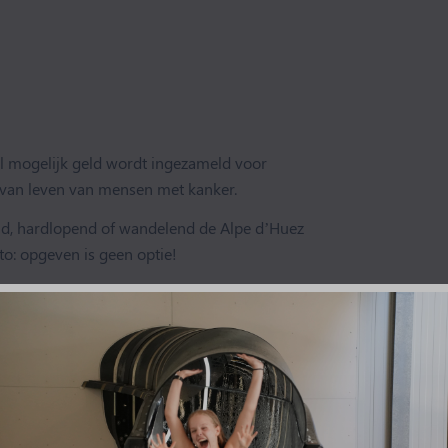
el mogelijk geld wordt ingezameld voor
t van leven van mensen met kanker.
nd, hardlopend of wandelend de Alpe d’Huez
o: opgeven is geen optie!