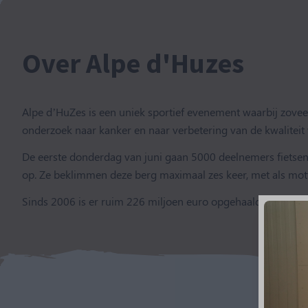
Over Alpe d'Huzes
Alpe d’HuZes is een uniek sportief evenement waarbij zove
onderzoek naar kanker en naar verbetering van de kwalitei
De eerste donderdag van juni gaan 5000 deelnemers fietse
op. Ze beklimmen deze berg maximaal zes keer, met als mott
Sinds 2006 is er ruim 226 miljoen euro opgehaald.