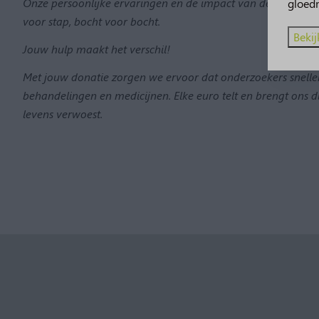
Onze persoonlijke ervaringen en de impact van deze ziekte 
gloed
voor stap, bocht voor bocht.
Bekij
Jouw hulp maakt het verschil!
Met jouw donatie zorgen we ervoor dat onderzoekers sneller
behandelingen en medicijnen. Elke euro telt en brengt ons 
levens verwoest.