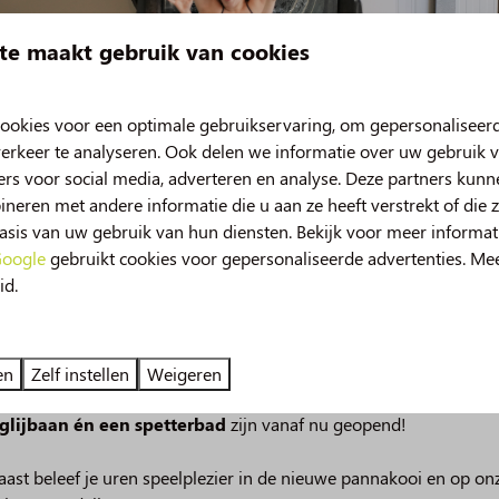
te maakt gebruik van cookies
we helaas ook meerdere malen te maken gehad
oede doel, voelen wij de behoefte om ons
ookies voor een optimale gebruikservaring, om gepersonaliseer
e doel.
erkeer te analyseren. Ook delen we informatie over uw gebruik v
rs voor social media, adverteren en analyse. Deze partners kun
n om zoveel mogelijk geld op te halen voor de
eren met andere informatie die u aan ze heeft verstrekt of die 
sis van uw gebruik van hun diensten. Bekijk voor meer informat
oogle
gebruikt cookies voor gepersonaliseerde advertenties. Me
id.
verschil te maken in de strijd tegen kanker.
uw in 2026!
n en om hoop te geven aan iedereen die met
deze zomer beleef je nog meer vakantieplezier op de Norgerber
en
Zelf instellen
Weigeren
 van spetterplezier in het zwembad, onze nieuwe
49m lange
 kanker. Maar we zien ook dat
glijbaan én een spetterbad
zijn vanaf nu geopend!
p drijft ons om ons in te zetten voor betere
ast beleef je uren speelplezier in de nieuwe pannakooi en op on