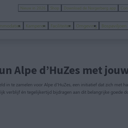
Nieuw in 2026
Shop
Download de Norgerberg app
Con
mmodaties
Kamperen
Faciliteiten
Omgeving
Bospaviljoen
un Alpe d’HuZes met jou
in te zamelen voor Alpe d’HuZes, een initiatief dat zich met har
lijk verblijf én tegelijkertijd bijdragen aan dit belangrijke goed