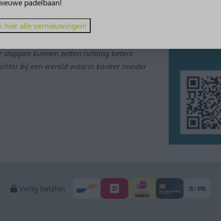
geven ons de kracht om door te zetten, stap
nieuwe padelbaan!
k hier alle vernieuwingen!
 stappen kunnen zetten richting betere
dichter bij een wereld waarin kanker minder
Veilig betalen