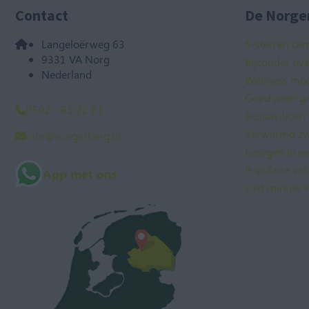
Contact
De Norger
Langeloërweg 63
5-sterren ca
9331 VA Norg
Bijzonder ov
Nederland
Wellness mog
Goed weer ga
0592 - 61 22 81
Bospaviljoen
Verwarmd zw
info@norgerberg.nl
Gelegen in e
Populaire va
App met ons
Last minute v