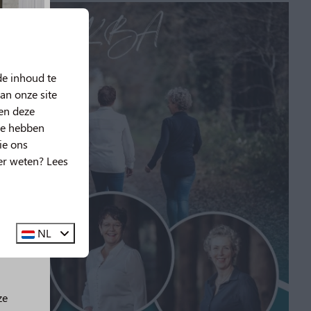
de inhoud te
an onze site
nen deze
ze hebben
ie ons
er weten? Lees
g!
🤩
NL
ze