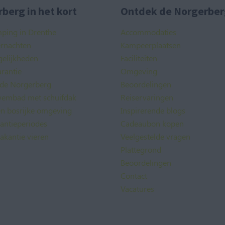
berg in het kort
Ontdek de Norgerber
mping in Drenthe
Accommodaties
ernachten
Kampeerplaatsen
elijkheden
Faciliteiten
rantie
Omgeving
 de Norgerberg
Beoordelingen
embad met schuifdak
Reiservaringen
en bosrijke omgeving
Inspirerende blogs
kantieperiodes
Cadeaubon kopen
akantie vieren
Veelgestelde vragen
Plattegrond
Beoordelingen
Contact
Vacatures