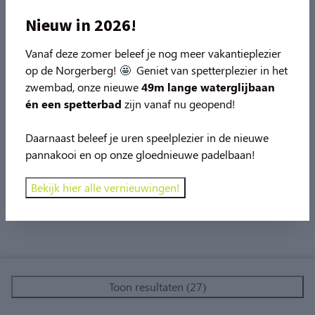
Combi oven (17)
Nieuw in 2026!
Huisdier vrij (10)
Badkamer
Magnetron (4)
Vanaf deze zomer beleef je nog meer vakantieplezier
Ligbad (4)
op de Norgerberg!
🤩
Geniet van spetterplezier in het
Vaatwasser (15)
Kamperen
zwembad, onze nieuwe
49m lange
waterglijbaan
Massagedouche (4)
én een spetterbad
zijn vanaf nu geopend!
Privé sanitair (2)
Speciaal voor kinderen
Daarnaast beleef je uren speelplezier in de nieuwe
Privé sanitair met buitenkeuken (1)
pannakooi en op onze gloednieuwe padelbaan!
Speelgoed (6)
10 ampère elektra (6)
Bekijk hier alle vernieuwingen!
Kinderstoel (7)
Ledikantje (5)
Traphekje boven (7)
Toon resultaten (27)