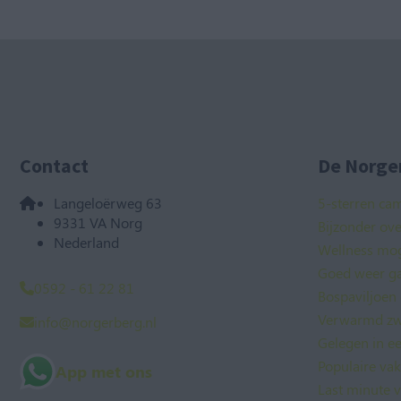
Contact
De Norger
Langeloërweg 63
5-sterren ca
9331 VA Norg
Bijzonder ov
Nederland
Wellness mog
Goed weer ga
0592 - 61 22 81
Bospaviljoen
Verwarmd zw
info@norgerberg.nl
Gelegen in e
Populaire va
App met ons
Last minute v