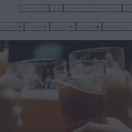
Nieuw in 2026
Shop
Download de Norgerberg app
Con
mmodaties
Kamperen
Faciliteiten
Omgeving
Bospaviljoen