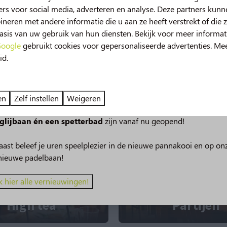
mosselseizoen is
rs voor social media, adverteren en analyse. Deze partners kun
begonnen!
Pubquiz
eren met andere informatie die u aan ze heeft verstrekt of die 
sis van uw gebruik van hun diensten. Bekijk voor meer informat
ers van mosselen opgelet!
Test je kennis en wi
oogle
gebruikt cookies voor gepersonaliseerde advertenties. Me
id.
uw in 2026!
ek de mogelijkheden van het Bospaviljo
deze zomer beleef je nog meer vakantieplezier op de Norgerber
en
Zelf instellen
Weigeren
 van spetterplezier in het zwembad, onze nieuwe
49m lange
glijbaan én een spetterbad
zijn vanaf nu geopend!
ast beleef je uren speelplezier in de nieuwe pannakooi en op on
nieuwe padelbaan!
k hier alle vernieuwingen!
High tea
Partijen