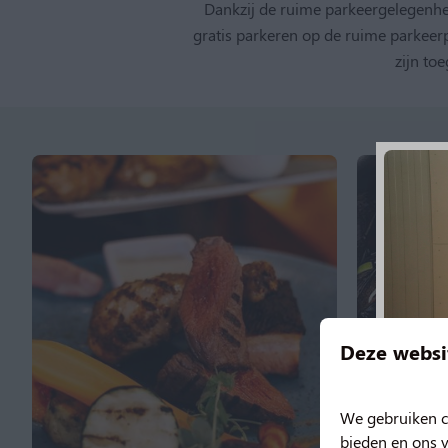
Dankzij de ruime parkeergelegenhei
gratis parkeren op de ruime parkeerp
zijn to
Deze websi
We gebruiken c
bieden en ons v