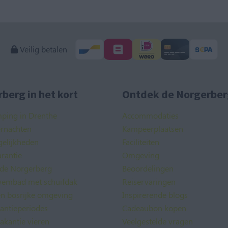
Veilig betalen
berg in het kort
Ontdek de Norgerber
mping in Drenthe
Accommodaties
ernachten
Kampeerplaatsen
elijkheden
Faciliteiten
rantie
Omgeving
 de Norgerberg
Beoordelingen
embad met schuifdak
Reiservaringen
en bosrijke omgeving
Inspirerende blogs
kantieperiodes
Cadeaubon kopen
akantie vieren
Veelgestelde vragen