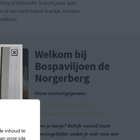
ng of fietstocht. Je kunt jouw auto
ie of een verfrissend drankje. Honden
 welkom!
Welkom bij
Bospaviljoen de
Norgerberg
Onze contactgegevens
📱
+31 (0)592 - 61 42 66
bospaviljoen@norgerberg.nl
Kom je langs? Bekijk vooraf onze
de inhoud te
openingstijden zodat je niet voor een
an onze site