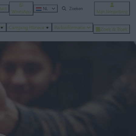
tact
NL
WhatsApp
Mijn Norgerberg
Camping Horeca
Parkinformatie
Zoek & Boek