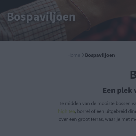
Bospaviljoen
Home
Bospaviljoen
B
Een plek 
Te midden van de mooiste bossen van 
high tea
, borrel of een uitgebreid di
over een groot terras, waar je met m